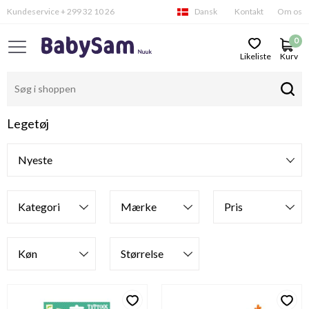
Kundeservice + 299 32 10 26
Dansk
Kontakt
Om os
0
Likeliste
Kurv
Legetøj
Filtre
Kategori
Mærke
Pris
Køn
Størrelse