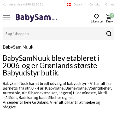
Kundeservice + 299 32 10 26
Dansk
Kontakt
Om os
0
Likeliste
Kurv
BabySam Nuuk
BabySamNuuk blev etableret i
2006, og er Grønlands største
Babyudstyr butik.
BabySam Nuuk har et bredt udvalg af babyudstyr - Vi har alt fra
Børnetøj fra str. 0 - 4 år, Klapvogne, Barnevogne, Vogntilbehør,
Autostole, Alt tilbørneværelset, Legetøj til de mindste, Alt til
måltidet, Badekar og badetilbehør og mm.
Vi sender til hele Grønland. Vi er altid klar til at hjælpe og
rådgive.