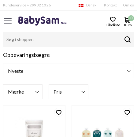
Kundeservice + 299 32 10 26
Dansk
Kontakt
Om os
0
Likeliste
Kurv
Opbevaringsbægre
Filtre
Mærke
Pris