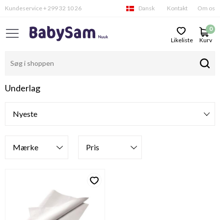
Kundeservice + 299 32 10 26
Dansk
Kontakt
Om os
0
Likeliste
Kurv
Underlag
Filtre
Mærke
Pris