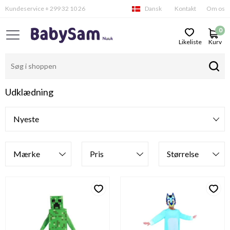
Kundeservice + 299 32 10 26
Dansk
Kontakt
Om os
0
Likeliste
Kurv
Udklædning
Filtre
Mærke
Pris
Størrelse