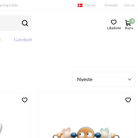
ering (skib)
Dansk
Kontakt
Om os
0
Likeliste
Kurv
d
Gavekort