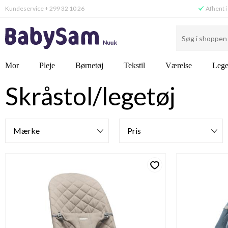
Kundeservice + 299 32 10 26
Afhent i
Mor
Pleje
Børnetøj
Tekstil
Værelse
Lege
Skråstol/legetøj
Filtre
Mærke
Pris