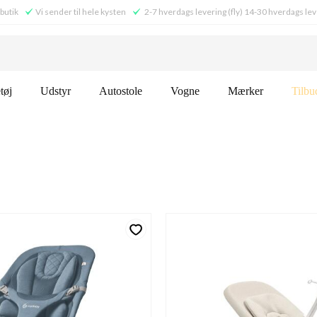
 butik
Vi sender til hele kysten
2-7 hverdags levering (fly) 14-30 hverdags lev
tøj
Udstyr
Autostole
Vogne
Mærker
Tilbu