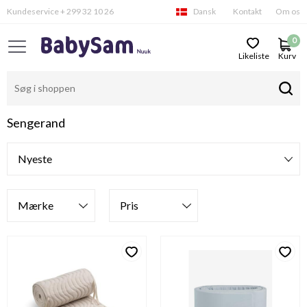
Kundeservice + 299 32 10 26
Dansk
Kontakt
Om os
0
Likeliste
Kurv
Sengerand
Filtre
Mærke
Pris