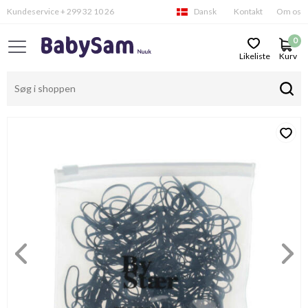
Kundeservice + 299 32 10 26
Dansk
Kontakt
Om os
0
Likeliste
Kurv