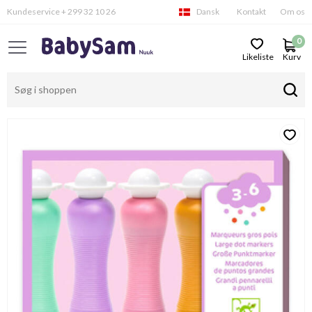
Kundeservice + 299 32 10 26
Dansk
Kontakt
Om os
0
Likeliste
Kurv