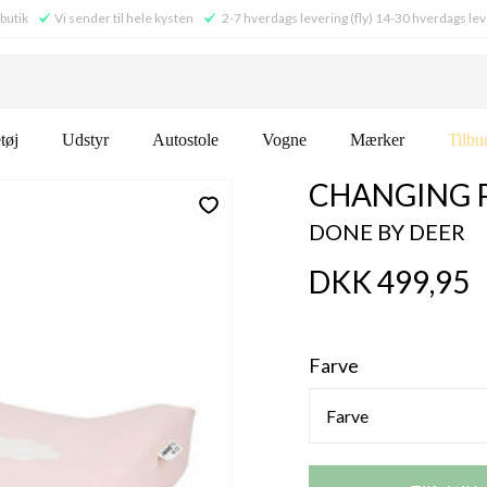
 butik
Vi sender til hele kysten
2-7 hverdags levering (fly) 14-30 hverdags lev
tøj
Udstyr
Autostole
Vogne
Mærker
Tilbu
CHANGING P
DONE BY DEER
DKK 499,95
Farve