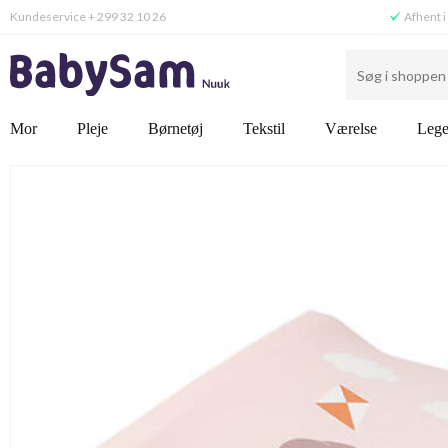
Kundeservice + 299 32 10 26
Afhent i
Mor
Pleje
Børnetøj
Tekstil
Værelse
Lege