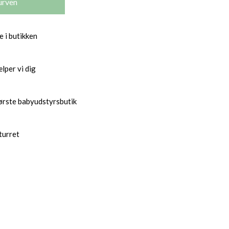
e i butikken
lper vi dig
ørste babyudstyrsbutik
turret