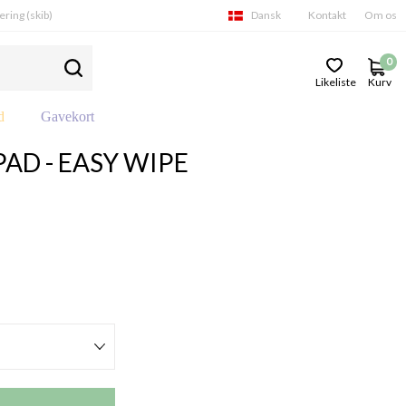
ering (skib)
Dansk
Kontakt
Om os
0
Likeliste
Kurv
d
Gavekort
AD - EASY WIPE