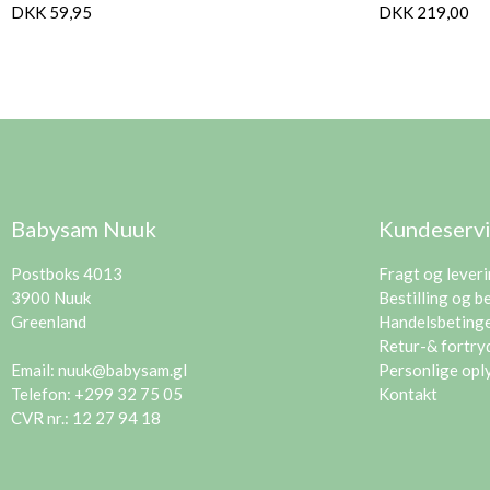
DKK 59,95
DKK 219,00
Babysam Nuuk
Kundeserv
Postboks 4013
Fragt og lever
3900 Nuuk
Bestilling og b
Greenland
Handelsbetinge
Retur-& fortry
Email:
nuuk@babysam.gl
Personlige opl
Telefon: +299 32 75 05
Kontakt
CVR nr.: 12 27 94 18