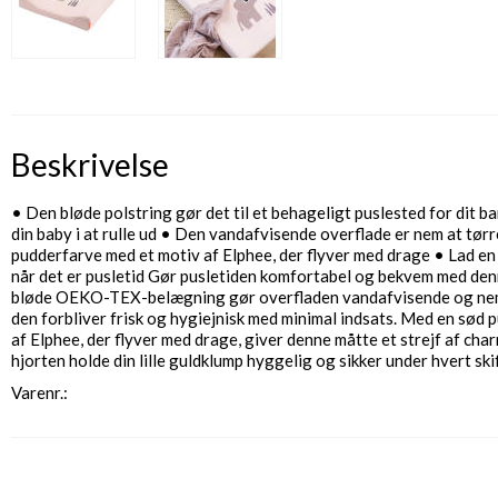
Beskrivelse
• Den bløde polstring gør det til et behageligt puslested for dit 
din baby i at rulle ud • Den vandafvisende overflade er nem at tørr
pudderfarve med et motiv af Elphee, der flyver med drage • Lad en 
når det er pusletid Gør pusletiden komfortabel og bekvem med den
bløde OEKO-TEX-belægning gør overfladen vandafvisende og nem at 
den forbliver frisk og hygiejnisk med minimal indsats. Med en sød 
af Elphee, der flyver med drage, giver denne måtte et strejf af charm
hjorten holde din lille guldklump hyggelig og sikker under hvert skif
Varenr.