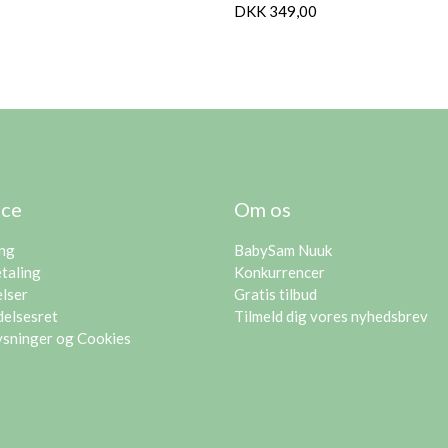
DKK 349,00
ice
Om os
ing
BabySam Nuuk
etaling
Konkurrencer
lser
Gratis tilbud
delsesret
Tilmeld dig vores nyhedsbrev
ysninger og Cookies