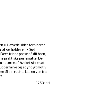
barn • Hævede sider forhindrer
e af og holde ren • Sød
Deer friend passe på dit barn,
ne praktiske puslemåtte. Den
tørre af, hvilket sikrer, at
pudderfarve og et yndigt motiv
e til din rutine. Lad en ven fra
t.
3253111