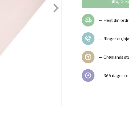
— Hent din ordr
— Ringer du, hjæ
— Grønlands st
— 365 dages re