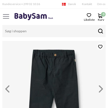
Kundeservice + 299 32 10 26
Dansk
Kontakt
Om os
0
Likeliste
Kurv