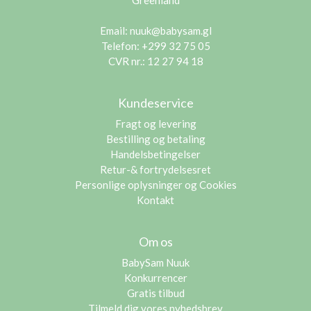
Greenland
Email:
nuuk@babysam.gl
Telefon: +299 32 75 05
CVR nr.: 12 27 94 18
Kundeservice
Fragt og levering
Bestilling og betaling
Handelsbetingelser
Retur-& fortrydelsesret
Personlige oplysninger og Cookies
Kontakt
Om os
BabySam Nuuk
Konkurrencer
Gratis tilbud
Tilmeld dig vores nyhedsbrev