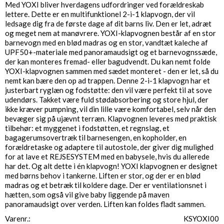
Med YOXI bliver hverdagens udfordringer ved forældreskab
lettere. Dette er en multifunktionel 2-i-1 klapvogn, der vil
ledsage dig fra de første dage af dit barns liv. Den er let, adræt
og meget nem at manøvrere. YOXI-klapvognen består af en stor
barnevogn med en blød madras og en stor, vandtæt kaleche af
UPF50+-materiale med panoramaudsigt og et barnevognssæde,
der kan monteres fremad- eller bagudvendt. Du kan nemt folde
YOXI-klapvognen sammen med sædet monteret - den er let, så du
nemt kan bære den op ad trappen. Denne 2-i-1 klapvogn har et
justerbart ryglæn og fodstøtte: den vil være perfekt til at sove
udendørs. Takket være fuld stødabsorbering og store hjul, der
ikke kræver pumpning, vil din lille være komfortabel, selv når den
bevæger sig på ujævnt terræn. Klapvognen leveres med praktisk
tilbehør: et myggenet i fodstøtten, et regnslag, et
bagagerumsovertræk til barnesengen, en kopholder, en
forældretaske og adaptere til autostole, der giver dig mulighed
for at lave et REJSESYSTEM med en babysele, hvis du allerede
har det. Og alt dette i én klapvogn! YOXI klapvognen er designet
med børns behov i tankerne. Liften er stor, og der er en blød
madras og et betræk til koldere dage. Der er ventilationsnet i
hætten, som også vil give baby liggende på maven
panoramaudsigt over verden. Liften kan foldes fladt sammen.
Varenr.
KSYOXI00