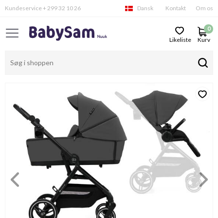
Kundeservice + 299 32 10 26
Dansk
Kontakt
Om os
0
Likeliste
Kurv