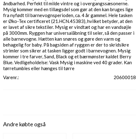
åndbarhed. Perfekt til milde vintre og i overgangssæsonerne.
Mysig kommer med en tillægsdel som gør at den kan bruges lige
fra nyfødt til barnevognsperioden, ca. 4 år gammel. Hele tasken
er Øko-Tex certificeret (21.HCN.45383), hvilket betyder, at den
er lavet af sikre tekstiler. Mysig er vindtæt og har en vandsøjle
på 3000mm. Ryggen har universalåbning til seler, så den passer i
alle barnevogne. Hætten kan snøres og gøre den varm og
behagelig for baby. På bagsiden af ​​ryggen er der to skridsikre
strimler som sikrer at tasken ligger godt i barnevognen. Mysig
kommer i tre farver, Sand, Black og et bærmønster kaldet Berry
Blue. Vedligeholdelse: Vask Mysig i maskine ved 40 grader. Kan
tørretumbles eller hænges til tørre
Varenr.
20600018
Andre købte også